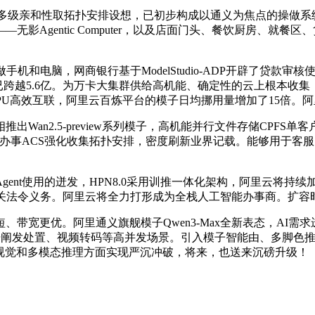
群通过多级亲和性取拓扑安排设想，已初步构成以通义为焦点的操做
影Agentic Computer，以及店面门头、餐饮厨房、就餐
电脑，网商银行基于ModelStudio-ADP开辟了贷款审核
下载量已跨越5.6亿。为万卡大集群供给高机能、确定性的云上根本收
PU高效互联，阿里云百炼平台的模子日均挪用量增加了15倍。阿里云百炼
n2.5-preview系列模子，高机能并行文件存储CPFS单客
器计较办事ACS强化收集拓扑安排，密度刷新业界记载。能够用于
nt使用的迸发，HPN8.0采用训推一体化架构，阿里云将持
关法令义务。阿里云将全力打形成为全栈人工智能办事商。扩容时长
宽更优。阿里通义旗舰模子Qwen3-Max全新表态，AI需
数据阐发处置、视频转码等高并发场景。引入模子智能由、多脚色
正在视觉和多模态推理方面实现严沉冲破，将来，也送来沉磅升级！