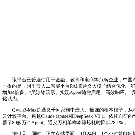
该平台已普遍使用于金融、教育和电商等范畴企业，中国AI云
一提的是，阿里云人工智能平台PAI取通义大模子结合优化，消
增加4倍多。”吴泳铭暗示。实现Agent随需启用、高效响应。“
铭认为。
Qwen3-Max是通义千问家族中最大、最强的根本模子，从动处置
云计较平台。跨越Claude Opus4和DeepSeek-V3.1
辟了80多万个Agent。通义万相单样本锻炼耗时降低28.1%；
据引见，同时，正在存储层面，9月24日，1个小时就能轻抓紧发一