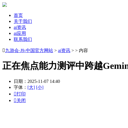
首页
关于我们
ai资讯
ai应用
联系我们

九游会·J9-中国官方网站
>
ai资讯
> > 内容
正在焦点能力测评中跨越Gemini-2
日期：2025-11-07 14:40
字体：
[大]
[小]

打印

关闭