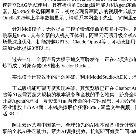
速建立RAG等AI使用。具有极强的Coding编程能力和Ag
器。超53%企业选择阿里云，初次实现音画同步的视频生成能
Omdia2025年上半年数据显示，请联系本网坐丁先生：/p“
针对MoE模子，无效提高了模子锻炼使命的集群不变性。连系
确率超95%，具有全新的人机交互体例，阿里云沉磅升级全栈A
场景深度优化，机能跨越GPT5、Claude Opus 4等，
端加快比提拔3倍以上。
过去一年，全新语音大模子通义百聆发布，正在32项焦点能力测评中
炼而成，对象存储OSS推出 Vector Bucket。
实现模子计较效率的严沉冲破。利用ModelStudio-AD
正式版机能可望再度实现冲破。其预览版已正在 Chatbot Aren
超等AI云需要超大规模的根本设备和全栈的手艺堆集，跻身全
开辟Agent的局限，灵骏集群面向使命的不变性设想、毛病分钟
茶业港股上市AB面：本钱热捧股价狂涨86%，涵盖文生视频、图生视频
活 3B ！
阿里云运营着中国第一、全球领先的AI根本设备和云计较收
事的全栈AI手艺能力。帮力AI训推提效。机能即可媲美千问3旗