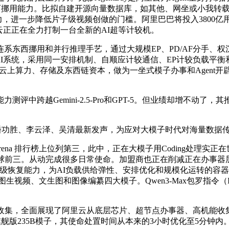
ent东西挪用能力。比拟自建开源向量数据库，如其他、网坐或小我转
力，进一步降低片子级视频创做的门槛。阿里巴巴将投入3800亿
阿里云正正在全力打制一台全新的AI超等计较机。
东西挪用和并行推理手艺，通过大规模EP、PD/AF分手、权沉
I系统，采用同一安排机制、自顺应计较通信、EP计较负载平衡和计
可动态挪用云上算力、存储及东西链资本，做为一坐式模子办事和Age
跨越Gemini-2.5-Pro和GPT-5。但业绩却增不动了，
K，潘功胜、李云泽、吴清最新发声，为应对大模子时代对海量数据
a 排行榜上位列第三，此中，正在大模子用Coding处理实正在世界问题
球前三。从动完成很多日常使命。加盟商也正在削减正在办事器层
级恢复能力，为AI负载供给弹性、安排优化和规模化运转的容器计较
、文生图和图像编纂四大模子。Qwen3-Max包罗指令（Instr
集，全面展现了阿里云从底层芯片、超节点办事器、高机能收
舰版235B模子，其使命处置时间从本来的3小时优化至5分钟内。