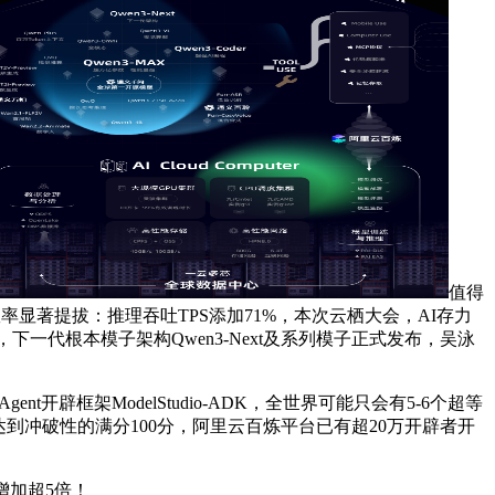
值得
显著提拔：推理吞吐TPS添加71%，本次云栖大会，AI存力
下一代根本模子架构Qwen3-Next及系列模子正式发布，吴泳
辟框架ModelStudio-ADK，全世界可能只会有5-6个超等
表态，均达到冲破性的满分100分，阿里云百炼平台已有超20万开辟者开
增加超5倍！