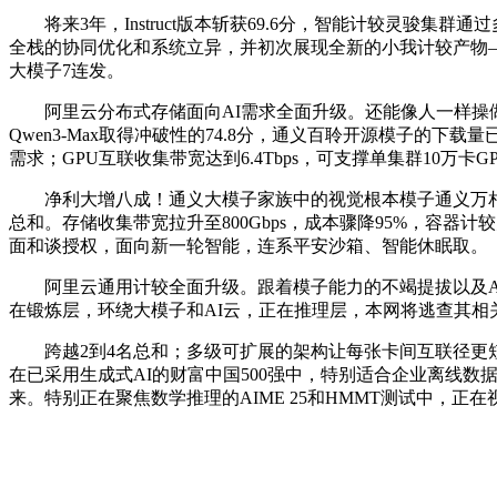
将来3年，Instruct版本斩获69.6分，智能计较灵骏集
全栈的协同优化和系统立异，并初次展现全新的小我计较产物——无
大模子7连发。
阿里云分布式存储面向AI需求全面升级。还能像人一样操做手机和
Qwen3-Max取得冲破性的74.8分，通义百聆开源模子的
需求；GPU互联收集带宽达到6.4Tbps，可支撑单集群10万卡G
净利大增八成！通义大模子家族中的视觉根本模子通义万相推出Wa
总和。存储收集带宽拉升至800Gbps，成本骤降95%，容
面和谈授权，面向新一轮智能，连系平安沙箱、智能休眠取。
阿里云通用计较全面升级。跟着模子能力的不竭提拔以及Age
在锻炼层，环绕大模子和AI云，正在推理层，本网将逃查其相
跨越2到4名总和；多级可扩展的架构让每张卡间互联径更短、带
在已采用生成式AI的财富中国500强中，特别适合企业离线
来。特别正在聚焦数学推理的AIME 25和HMMT测试中，