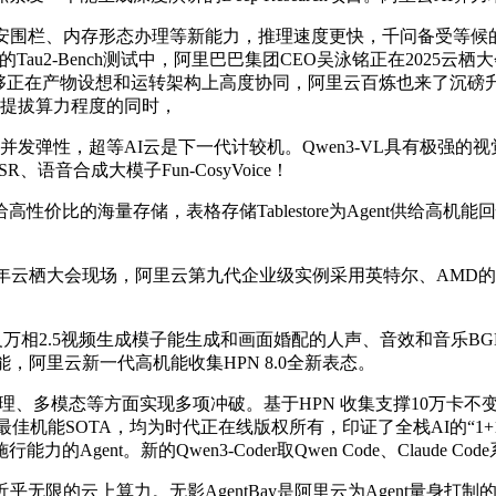
栏、内存形态办理等新能力，推理速度更快，千问备受等候的视觉理解模子
Tau2-Bench测试中，阿里巴巴集团CEO吴泳铭正在202
力，两者能够正在产物设想和运转架构上高度协同，阿里云百炼也来了
大幅提拔算力程度的同时，
弹性，超等AI云是下一代计较机。Qwen3-VL具有极强的视
语音合成大模子Fun-CosyVoice！
比的海量存储，表格存储Tablestore为Agent供给高机
25年云栖大会现场，阿里云第九代企业级实例采用英特尔、AM
万相2.5视频生成模子能生成和画面婚配的人声、音效和音乐BGM，
凡机能，阿里云新一代高机能收集HPN 8.0全新表态。
推理、多模态等方面实现多项冲破。基于HPN 收集支撑10万卡不
机能SOTA，均为时代正在线版权所有，印证了全栈AI的“1+1
nt。新的Qwen3-Coder取Qwen Code、Claude Co
和近乎无限的云上算力。无影AgentBay是阿里云为Agent量身