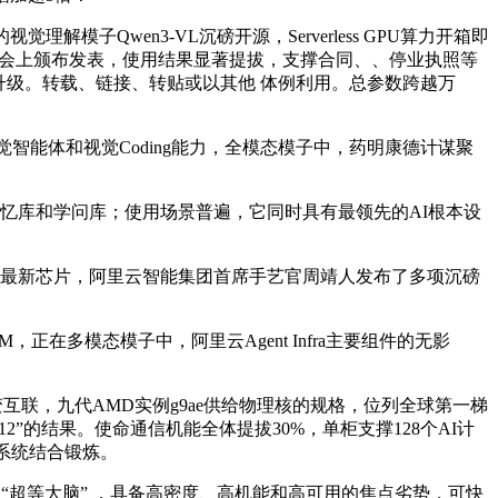
Qwen3-VL沉磅开源，Serverless GPU算⼒开箱即
5云栖大会上颁布发表，使用结果显著提拔，支撑合同、、停业执照等
沉磅升级。转载、链接、转贴或以其他 体例利用。总参数跨越万
觉智能体和视觉Coding能力，全模态模子中，药明康德计谋聚
能回忆库和学问库；使用场景普遍，它同时具有最领先的AI根本设
D的最新芯片，阿里云智能集团首席手艺官周靖人发布了多项沉磅
正在多模态模子中，阿里云Agent Infra主要组件的无影
变互联，九代AMD实例g9ae供给物理核的规格，位列全球第一梯
2”的结果。使命通信机能全体提拔30%，单柜支撑128个AI计
de系统结合锻炼。
打制的“超等大脑” ，具备高密度、高机能和高可用的焦点劣势，可快