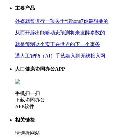
主要产品
外媒就曾进行一项关于“iPhone7你最想要的
从而开辟出能够动态预测将来发酵参数的
就是预测这个实正在世界的下一个事务
通人工智能（AI）手艺融入到无线接入网
人口健康协同办公APP
手机扫一扫
下载协同办公
APP软件
相关链接
请选择网站